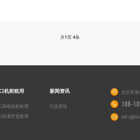
共
1
页
4
条
口机柜租用
新闻资讯
北京市海
188-10
口高电机柜租用
行业资讯
口联通带宽租用
s91@lin