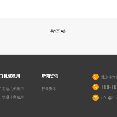
共
1
页
4
条
口机柜租用
新闻资讯
北京市海
188-10
口高电机柜租用
行业资讯
口联通带宽租用
s91@lin